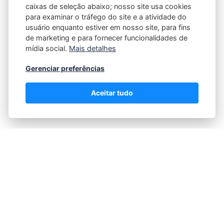
caixas de seleção abaixo; nosso site usa cookies
eficaz que utiliza aromas para influenciar as
para examinar o tráfego do site e a atividade do
emoções, comportamentos e decisões de compra
usuário enquanto estiver em nosso site, para fins
dos consumidores. Empresas de diversos setores,
de marketing e para fornecer funcionalidades de
como varejo, hotelaria, gastronomia e saúde, têm
mídia social.
Mais detalhes
investido nessa técnica para criar experiências
Gerenciar preferências
sensoriais únicas e aumentar o…
Aceitar tudo
Como Funciona a Garantia de
Impressora? Como Recorrer em Caso de
Problemas?
18/07/2025
POR
FABRICIO MINZ
Adquirir uma impressora nova, seja para uso
doméstico ou profissional, é um investimento