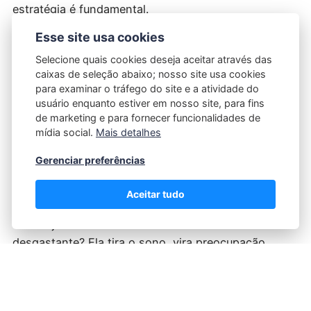
estratégia é fundamental.
Esse site usa cookies
A importância de entender seus direitos
Selecione quais cookies deseja aceitar através das
(mesmo quando você não sabe por
caixas de seleção abaixo; nosso site usa cookies
onde começar)
para examinar o tráfego do site e a atividade do
usuário enquanto estiver em nosso site, para fins
Um dos pontos mais comuns entre todas as
de marketing e para fornecer funcionalidades de
mídia social.
Mais detalhes
pessoas que enfrentam problemas jurídicos é o
mesmo: a dúvida. A sensação de não saber
Gerenciar preferências
exatamente o que pode, o que deve ou o que é
permitido.
Aceitar tudo
E você já notou como essa falta de clareza é
desgastante? Ela tira o sono, vira preocupação
constante. É por isso que apoio jurídico não serve
apenas para “resolver processos”. Ele serve para
clarear, orientar, traduzir o que a lei diz — o que,