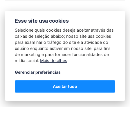
5 dicas jurídicas para administrar
Esse site usa cookies
gastos em construção
Selecione quais cookies deseja aceitar através das
24/06/2026
POR
FABRICIO MINZ
caixas de seleção abaixo; nosso site usa cookies
para examinar o tráfego do site e a atividade do
usuário enquanto estiver em nosso site, para fins
Administrar gastos em projetos de construção é um
de marketing e para fornecer funcionalidades de
desafio complexo que envolve não apenas o aspecto
mídia social.
Mais detalhes
financeiro, mas também o cumprimento das normas
legais vigentes. As obras, sejam residenciais,
Gerenciar preferências
comerciais ou industriais, demandam um
Aceitar tudo
planejamento cuidadoso para evitar prejuízos e
litígios que possam atrasar ou…