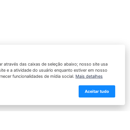
ar através das caixas de seleção abaixo; nosso site usa
ite e a atividade do usuário enquanto estiver em nosso
DIREITOS RESERVADOS @2025
ornecer funcionalidades de mídia social.
Mais detalhes
Aceitar tudo
Contato
-
Política de Privacidade
-
Termos e Condições