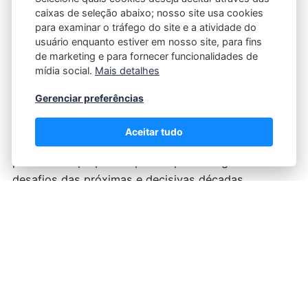
caixas de seleção abaixo; nosso site usa cookies
A diária prestação de qualquer atividade comercial
para examinar o tráfego do site e a atividade do
ou de reparos na ilha precisa agora focar
usuário enquanto estiver em nosso site, para fins
intensamente em práticas operacionais que
de marketing e para fornecer funcionalidades de
mídia social.
Mais detalhes
preservem fortemente o meio ambiente natural.
Gerenciar preferências
Novos projetos urbanísticos integrados e as
recentes dinâmicas de intenso trabalho remoto
Aceitar tudo
mostram claramente que a bela região está
plenamente preparada para superar os grandes
desafios das próximas e decisivas décadas.
Serviços
Fabricio Minz