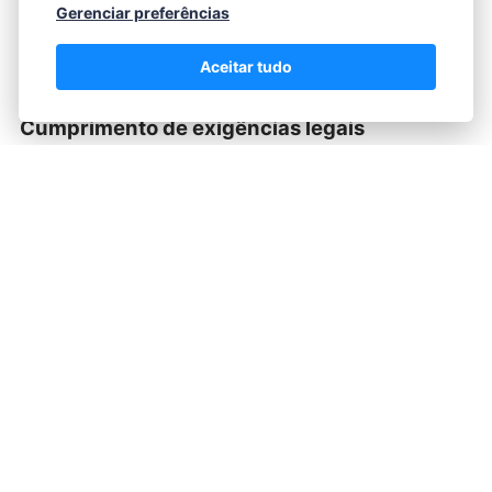
Gerenciar preferências
papel, tinta, deslocamentos e tempo, otimizando o
trabalho e reduzindo custos.
Aceitar tudo
Cumprimento de exigências legais
Diversos tribunais e órgãos públicos exigem o uso
do certificado digital para o acesso e envio de
documentos eletrônicos, tornando-o uma ferramenta
obrigatória para o exercício moderno da advocacia.
Dicas Para Economizar Na Aquisição Do
Certificado Digital
Embora o certificado digital seja um investimento
necessário, algumas estratégias podem ajudar a
reduzir os custos sem abrir mão da qualidade.