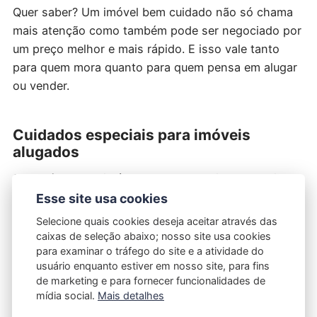
Quer saber? Um imóvel bem cuidado não só chama
mais atenção como também pode ser negociado por
um preço melhor e mais rápido. E isso vale tanto
para quem mora quanto para quem pensa em alugar
ou vender.
Cuidados especiais para imóveis
alugados
Se você tem um imóvel alugado, o cuidado precisa
ser redobrado. Afinal, além de proteger sua
Esse site usa cookies
propriedade, é preciso manter um bom
Selecione quais cookies deseja aceitar através das
relacionamento com o inquilino para evitar conflitos
caixas de seleção abaixo; nosso site usa cookies
para examinar o tráfego do site e a atividade do
e garantir o pagamento em dia.
usuário enquanto estiver em nosso site, para fins
de marketing e para fornecer funcionalidades de
Algumas estratégias que ajudam nesse cenário:
mídia social.
Mais detalhes