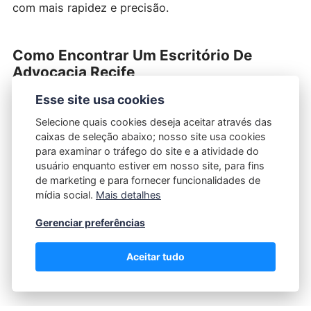
com mais rapidez e precisão.
Como Encontrar Um Escritório De
Advocacia Recife
Ao procurar um
escritório de advocacia Recife
, é
Esse site usa cookies
importante buscar recomendações pessoais,
Selecione quais cookies deseja aceitar através das
consultar associações locais de advogados e
caixas de seleção abaixo; nosso site usa cookies
para examinar o tráfego do site e a atividade do
verificar portais de serviços jurídicos da região.
usuário enquanto estiver em nosso site, para fins
Escritórios consolidados costumam oferecer equipes
de marketing e para fornecer funcionalidades de
multidisciplinares, permitindo atendimento
mídia social.
Mais detalhes
especializado em diversas áreas.
Gerenciar preferências
Além disso, eles possuem estrutura para atender
Aceitar tudo
emergências com prontidão, garantindo suporte
integral ao cliente.