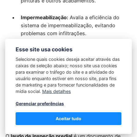
pinturas e outros acabamentos.
Impermeabilização:
Avalia a eficiência do
sistema de impermeabilização, evitando
problemas com infiltrações.
Esse site usa cookies
Acessibilidade:
Verifica se o imóvel atende às
normas de acessibilidade para pessoas com
Selecione quais cookies deseja aceitar através das
deficiência.
caixas de seleção abaixo; nosso site usa cookies
para examinar o tráfego do site e a atividade do
usuário enquanto estiver em nosso site, para fins
Segurança contra incêndio:
Avalia os
de marketing e para fornecer funcionalidades de
sistemas de combate a incêndio, como
mídia social.
Mais detalhes
extintores, hidrantes e alarmes.
Gerenciar preferências
Aceitar tudo
Conclusão
O
laudo de inspeção predial
é um documento de