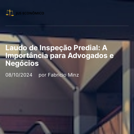
Laudo de Inspeção Predial: A
Importância para Advogados e
Negócios
08/10/2024
por
Fabricio Minz