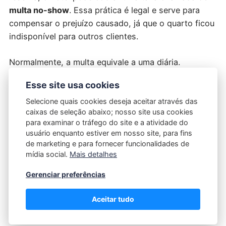
multa no-show
. Essa prática é legal e serve para
compensar o prejuízo causado, já que o quarto ficou
indisponível para outros clientes.
Normalmente, a multa equivale a uma diária.
Contudo, a cobrança só é válida se essa condição
Esse site usa cookies
estiver prevista no contrato ou no regulamento
interno.
Selecione quais cookies deseja aceitar através das
caixas de seleção abaixo; nosso site usa cookies
para examinar o tráfego do site e a atividade do
usuário enquanto estiver em nosso site, para fins
de marketing e para fornecer funcionalidades de
mídia social.
Mais detalhes
3 Erros Comuns Que Ferem os Direitos
do Consumidor em Hotéis
Gerenciar preferências
Mesmo com a legislação clara, alguns problemas
Aceitar tudo
ainda são frequentes: