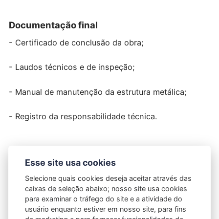
Documentação final
- Certificado de conclusão da obra;
- Laudos técnicos e de inspeção;
- Manual de manutenção da estrutura metálica;
- Registro da responsabilidade técnica.
Manutenção periódica
Esse site usa cookies
Estruturas metálicas, embora resistentes, requerem
Selecione quais cookies deseja aceitar através das
inspeção e manutenção constantes para evitar
caixas de seleção abaixo; nosso site usa cookies
corrosão, desgastes ou danos que possam gerar
para examinar o tráfego do site e a atividade do
riscos estruturais e legais.
usuário enquanto estiver em nosso site, para fins