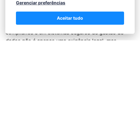
Gerenciar preferências
O descumprimento da LGPD pode acarretar multas
pesadas, que variam de acordo com a gravidade da
Aceitar tudo
infração e o porte da empresa. Investir em
compliance e em sistemas seguros de gestão de
dados não é apenas uma exigência legal, mas
também uma forma de proteger o bom nome da
clínica e evitar prejuízos financeiros.
5. Planejamento Sucessório E Proteção
Patrimonial
Pensar no futuro da clínica odontológica e na
proteção do patrimônio do profissional é
fundamental para garantir a continuidade dos
negócios e a segurança da família do dentista.