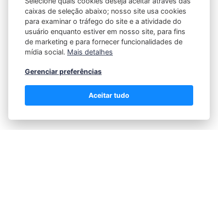
Selecione quais cookies deseja aceitar através das
caixas de seleção abaixo; nosso site usa cookies
para examinar o tráfego do site e a atividade do
Quando surge a necessidade de assistência legal
usuário enquanto estiver em nosso site, para fins
urgente em Recife, a escolha do profissional ou
de marketing e para fornecer funcionalidades de
escritório correto pode fazer toda a diferença no
mídia social.
Mais detalhes
resultado do caso. Seja para resolver questões
Gerenciar preferências
criminais, trabalhistas, familiares ou qualquer outra
área do Direito, entender os critérios mais
Aceitar tudo
importantes para…
Como escolher um expert em direito
imobiliário na capital gaúcha
08/02/2026
POR
FABRICIO MINZ