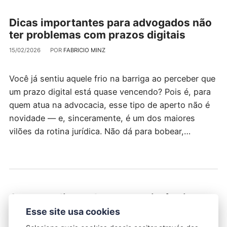
Dicas importantes para advogados não
ter problemas com prazos digitais
15/02/2026
POR
FABRICIO MINZ
Você já sentiu aquele frio na barriga ao perceber que
um prazo digital está quase vencendo? Pois é, para
quem atua na advocacia, esse tipo de aperto não é
novidade — e, sinceramente, é um dos maiores
vilões da rotina jurídica. Não dá para bobear,…
O que avaliar ao buscar assistência
legal em Recife rapidamente
Esse site usa cookies
14/02/2026
POR
FABRICIO MINZ