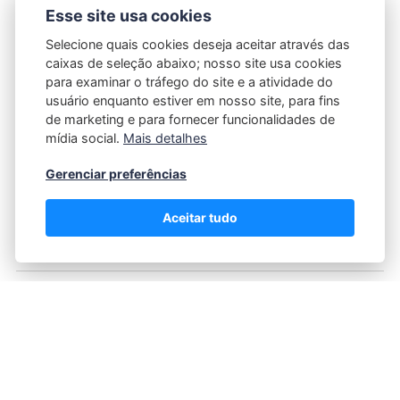
Esse site usa cookies
19/03/2026
POR
FABRICIO MINZ
Selecione quais cookies deseja aceitar através das
caixas de seleção abaixo; nosso site usa cookies
A negociação de moedas virtuais em jogos online,
para examinar o tráfego do site e a atividade do
como o FC 26, tem se tornado uma prática comum
usuário enquanto estiver em nosso site, para fins
entre jogadores que desejam acelerar seu progresso
de marketing e para fornecer funcionalidades de
ou adquirir itens exclusivos. Entretanto, essa
mídia social.
Mais detalhes
atividade envolve diversos aspectos legais que
Gerenciar preferências
precisam ser observados para evitar problemas,
incluindo bloqueios…
Aceitar tudo
Inteligência Financeira no Setor
Imobiliário: Como a Imobiliária Dois
Irmãos Maximiza o Retorno do seu
Investimento