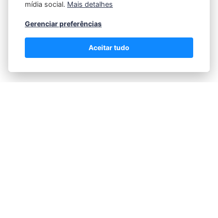
mídia social.
Mais detalhes
no próximo mês? Você pode pagar para ficar em sua
casa se os preços dispararem? O Interruptor de
Gerenciar preferências
Proteção ao Inquilino…
Aceitar tudo
Lei do Inquilino Pintura da Propriedade
no Brasil
28/01/2025
POR
FABRICIO MINZ
Ao se preparar para alugar uma propriedade no
Brasil, é crucial entender suas responsabilidades em
relação à pintura e manutenção. Você vai querer
saber quem é responsável pela primeira camada de
tinta, assim como pela manutenção contínua e
reparos. A linha entre as obrigações do…