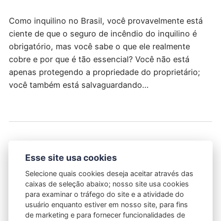
Como inquilino no Brasil, você provavelmente está
ciente de que o seguro de incêndio do inquilino é
obrigatório, mas você sabe o que ele realmente
cobre e por que é tão essencial? Você não está
apenas protegendo a propriedade do proprietário;
você também está salvaguardando…
Lei do Interruptor do Inquilino
Esse site usa cookies
28/01/2025
POR
FABRICIO MINZ
Selecione quais cookies deseja aceitar através das
caixas de seleção abaixo; nosso site usa cookies
Ao navegar pelo complexo mundo do aluguel, você
para examinar o tráfego do site e a atividade do
provavelmente está familiarizado com a ansiedade
usuário enquanto estiver em nosso site, para fins
de marketing e para fornecer funcionalidades de
que vem com a incerteza. O seu aluguel vai disparar