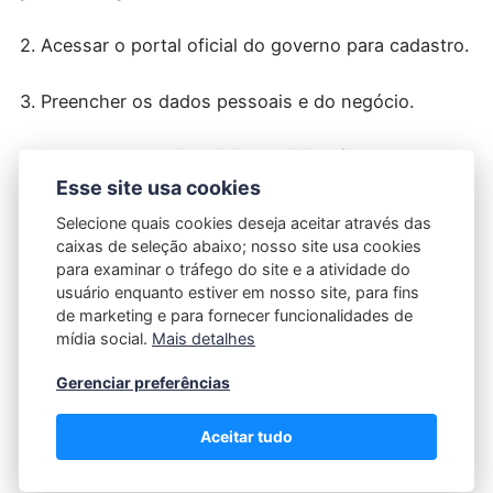
2. Acessar o portal oficial do governo para cadastro.
3. Preencher os dados pessoais e do negócio.
4. Obter o CNPJ e inscrição municipal/estadual.
Esse site usa cookies
5. Realizar os pagamentos mensais do DAS
Selecione quais cookies deseja aceitar através das
(Documento de Arrecadação do Simples Nacional).
caixas de seleção abaixo; nosso site usa cookies
para examinar o tráfego do site e a atividade do
usuário enquanto estiver em nosso site, para fins
Vantagens da formalização
de marketing e para fornecer funcionalidades de
mídia social.
Mais detalhes
- Emissão de notas fiscais.
Gerenciar preferências
- Acesso a crédito bancário.
Aceitar tudo
- Direito a benefícios previdenciários.